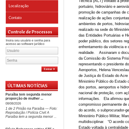
Técnica (ACT) voltado à prote
Localização
portuário, hidroviário e aerov
promoção de campanhas de con
Contato
realização de ações conjunta
ambientes de portos, hidrovi
realizado na sede do Ministéri
Controle de Processos
das Entidades Portuárias e Hi
Insira seu usuário e senha para
poder público, dos setores re
acesso ao software jurídico
enfrentamento da violência e 
realidade. Assinaram o docum
da Comissão do Sistema Prisi
representando o presidente do
Entrar
Aeroportos, Helena Venceslau.
de Justiça do Estado do Acre
Ministério Público do Estado
ÚLTIMAS NOTÍCIAS
dos portos, aeroportos e hidr
nacional de proteção, com aç
Paraíba tem segunda menor
proporção de mulher ...
informações. Ela afirmou que
08/08/2026
compromisso permanente de at
1 de 2 Prisão na Paraíba — Foto:
do acordo, o subprocurador-ge
Reprodução / Polícia Civil A
Ministério Público Militar, M
Paraíba tem a segunda menor ...
multidisciplinar. “O acordo c
Estado voltada à centralidade