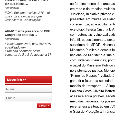
Flávio Bolsonaro critica STF e
ao fortalecimento de parceria
diz que indica ...
08/08/2026
em rede e do trabalho multidis
Flávio Bolsonaro critica STF e diz
Judiciário, iniciativa privada
que indicará ministros que
presentes em muitas localida
'respeitem a Constituição' ...
conscientização e acolhiment
exercício, Teresa Cristina D’
APMP marca presença no XVII
com potenciais vulnerabilidad
Congresso Estadua ...
08/08/2026
infantil, especialmente a sex
Evento organizado pela AMP/RS
substituta do MPOR, Helena V
é realizado em
Ministério Público e demais in
Gramado Acontece nesta
semana, de 5 a 8 de agosto, a 17
nacional do Ministério e sua 
...
comunidades ribeirinhas, por m
o papel do Ministério Público
no sistema de justiça. Menci
“Primeiros Passos”, voltado à
Newsletter
garantir o futuro da sociedad
modais de transporte. A impor
Fabiana Costa Oliveira Barreto
acesso à água potável, esgota
meio das parcerias, foi possí
Enviar
reverter essa situação em 70
o Guia de Proteção à Infânci