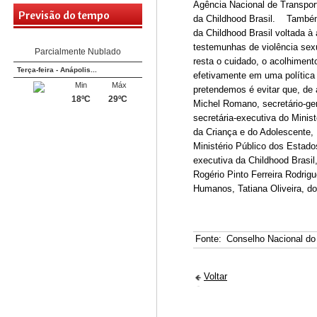
Agência Nacional de Transpor
Quarta-feira - Anápolis...
Previsão do tempo
da Childhood Brasil. Também f
Min
Máx
da Childhood Brasil voltada à
19ºC
30ºC
testemunhas de violência sexu
resta o cuidado, o acolhimen
Parcialmente Nublado
efetivamente em uma política p
Terça-feira - Anápolis...
pretendemos é evitar que, de 
Min
Máx
Michel Romano, secretário-g
18ºC
29ºC
secretária-executiva do Minist
da Criança e do Adolescente,
Parcialmente Nublado
Ministério Público dos Estado
executiva da Childhood Brasil
Rogério Pinto Ferreira Rodrigu
Humanos, Tatiana Oliveira, 
Fonte:
Conselho Nacional do 
Voltar