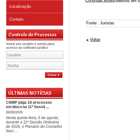
Continuar lendo
coletivos em r
Localização
Contato
Fonte:
Juristas
Controle de Processos
Voltar
Insira seu usuário e senha para
acesso ao software jurídico
Entrar
ÚLTIMAS NOTÍCIAS
CNMP julga 18 processos
em bloco na 11ª Sessã ...
06/08/2026
Nesta quinta-feira, 6 de agosto,
durante a 11ª Sessão Ordinária
de 2026, o Plenário do Conselho
Naci ...