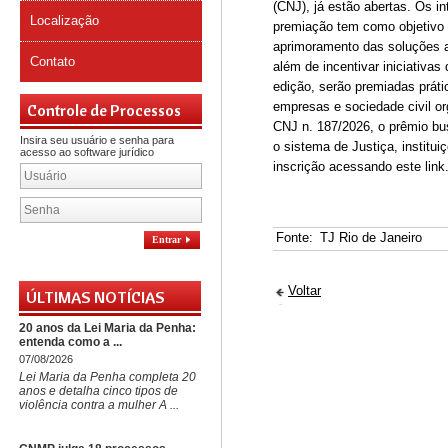
(CNJ), já estão abertas. Os i
Localização
premiação tem como objetivo 
aprimoramento das soluções a
Contato
além de incentivar iniciativa
edição, serão premiadas prátic
empresas e sociedade civil or
Controle de Processos
CNJ n. 187/2026, o prêmio busc
Insira seu usuário e senha para
o sistema de Justiça, institui
acesso ao software jurídico
inscrição acessando este lin
Fonte:
TJ Rio de Janeiro
Entrar
Voltar
ÚLTIMAS NOTÍCIAS
20 anos da Lei Maria da Penha:
entenda como a ...
07/08/2026
Lei Maria da Penha completa 20
anos e detalha cinco tipos de
violência contra a mulher A ...