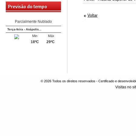
Quarta-feira - Anápolis...
Previsão do tempo
Min
Máx
Voltar
19ºC
30ºC
Parcialmente Nublado
Terça-feira - Anápolis...
Min
Máx
18ºC
29ºC
Parcialmente Nublado
© 2026 Todos os direitos reservados - Certificado e desenvol
Visitas no si