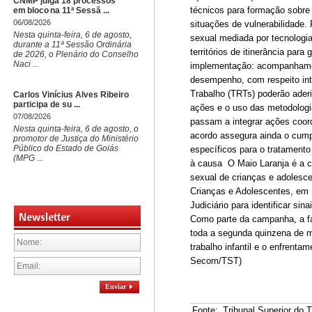
CNMP julga 18 processos
técnicos para formação sobre
em bloco na 11ª Sessã ...
06/08/2026
situações de vulnerabilidade. 
Nesta quinta-feira, 6 de agosto,
sexual mediada por tecnologia
durante a 11ª Sessão Ordinária
territórios de itinerância pa
de 2026, o Plenário do Conselho
Naci ...
implementação: acompanhament
desempenho, com respeito int
Trabalho (TRTs) poderão aderi
Carlos Vinícius Alves Ribeiro
participa de su ...
ações e o uso das metodologia
07/08/2026
passam a integrar ações coord
Nesta quinta-feira, 6 de agosto, o
acordo assegura ainda o cump
promotor de Justiça do Ministério
Público do Estado de Goiás
específicos para o tratamento
(MPG ...
à causa O Maio Laranja é a c
sexual de crianças e adolesc
Crianças e Adolescentes, em 18
Judiciário para identificar si
Newsletter
Como parte da campanha, a fa
toda a segunda quinzena de m
trabalho infantil e o enfrenta
Secom/TST)
Enviar
Fonte:
Tribunal Superior do 