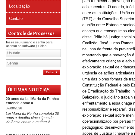
para fortalecer a prevenção e 
Localização
adolescentes. O acordo, inédi
entre as instituições. União e
Contato
(TST) e do Conselho Superior 
a união entre Estado e socied
criança que conseguimos alcan
Controle de Processos
disse. “Não há justiça social
Insira seu usuário e senha para
Coalizão, José Lucas Ramos Lo
acesso ao software jurídico
na linha de frente da prevenç
mostrando que a prevenção é p
efetivamente crianças e adol
exploração sexual de criança
Entrar
urgência de ações articuladas 
uma das piores formas de traba
Constituição Federal e pelo E
ÚLTIMAS NOTÍCIAS
de Erradicação do Trabalho In
Balazeiro, o judiciário trabal
20 anos da Lei Maria da Penha:
entenda como a ...
enfrentamento a essa chaga não
07/08/2026
responsabilizar e reparar”, di
Lei Maria da Penha completa 20
exploração sexual sobre meni
anos e detalha cinco tipos de
operacionalizado por persas f
violência contra a mulher A ...
pedagógico: desenvolvimento d
ações de Justiça Itinerante 