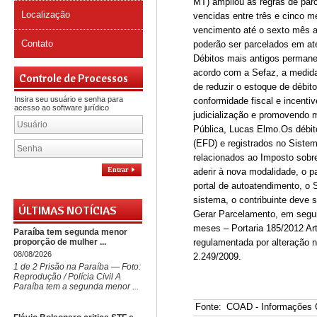
MT) ampliou as regras de par
Localização
vencidas entre três e cinco 
vencimento até o sexto mês a
Contato
poderão ser parcelados em at
Débitos mais antigos permane
acordo com a Sefaz, a medida 
Controle de Processos
de reduzir o estoque de débit
Insira seu usuário e senha para
conformidade fiscal e incenti
acesso ao software jurídico
judicialização e promovendo m
Pública, Lucas Elmo.Os débit
(EFD) e registrados no Sistem
relacionados ao Imposto sobre
Entrar
aderir à nova modalidade, o p
portal de autoatendimento, o S
sistema, o contribuinte deve 
ÚLTIMAS NOTÍCIAS
Gerar Parcelamento, em segui
meses – Portaria 185/2012 Art
Paraíba tem segunda menor
proporção de mulher ...
regulamentada por alteração n
08/08/2026
2.249/2009.
1 de 2 Prisão na Paraíba — Foto:
Reprodução / Polícia Civil A
Paraíba tem a segunda menor ...
Fonte:
COAD - Informações 