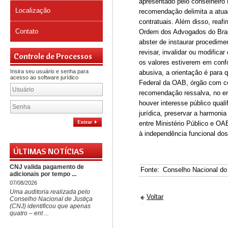
apresentado pelo conselheiro 
Localização
recomendação delimita a atua
contratuais. Além disso, reafi
Contato
Ordem dos Advogados do Bras
abster de instaurar procedime
revisar, invalidar ou modifica
Controle de Processos
os valores estiverem em con
Insira seu usuário e senha para
abusiva, a orientação é para
acesso ao software jurídico
Federal da OAB, órgão com com
recomendação ressalva, no en
houver interesse público quali
jurídica, preservar a harmonia
Entrar
entre Ministério Público e OAB
à independência funcional do
ÚLTIMAS NOTÍCIAS
CNJ valida pagamento de
Fonte:
Conselho Nacional do 
adicionais por tempo ...
07/08/2026
Uma auditoria realizada pelo
Voltar
Conselho Nacional de Justiça
(CNJ) identificou que apenas
quatro – ent ...